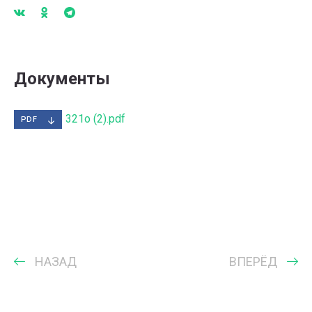
Документы
321о (2).pdf
PDF
НАЗАД
ВПЕРЁД