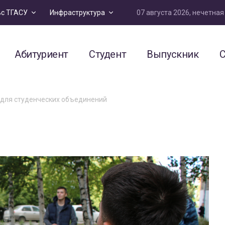
07 августа 2026, нечетна
ьс ТГАСУ
Инфраструктура
Абитуриент
Студент
Выпускник
С
 для студенческих объединений