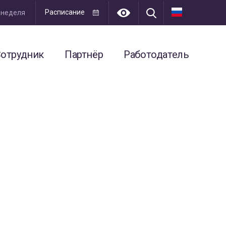
Расписание
я неделя
отрудник
Партнёр
Работодатель