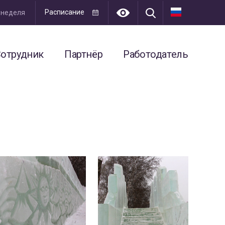
Расписание
я неделя
отрудник
Партнёр
Работодатель