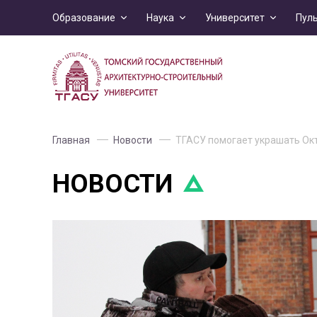
Образование
Наука
Университет
Пул
Главная
Новости
ТГАСУ помогает украшать Окт
НОВОСТИ