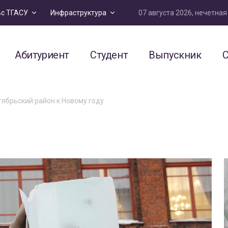
07 августа 2026, нечетна
ьс ТГАСУ
Инфраструктура
Абитуриент
Студент
Выпускник
С
ябрьский район к Новому году