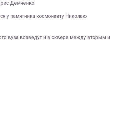
орис Демченко.
ится у памятника космонавту Николаю
ого вуза возведут и в сквере между вторым и