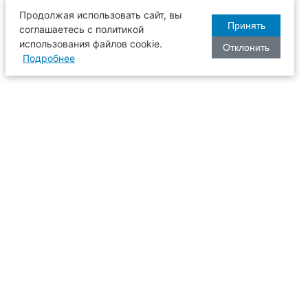
Продолжая использовать сайт, вы
Принять
соглашаетесь с политикой
использования файлов cookie.
Отклонить
Подробнее
оизводства
634003, г. Томск, пл. Соляная, 2,
ТГАСУ, корпус 2, 1 этаж, аудитория
2-61
109