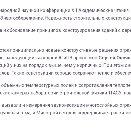
народной научной конференции XII Академические чтения
 Энергосбережение. Надежность строительных конструкций
ка и обоснование принципов конструирования зданий с де
ваются принципиально новые конструктивные решения огр
ель, заведующий кафедрой АГиПЗ профессор
Сергей Овсян
й у них на порядок выше, чем у кирпичных. При этом они
алов. Такие конструкции хорошо сохраняют тепло и обесп
 объемных температурных полей и сопротивления теплопе
ких камерах лаборатории строительной физики ТГАСУ, по
са вызвали и измерения звукоизоляции многослойных огр
ктуальная тема, и Минстрой сегодня поддерживает развити