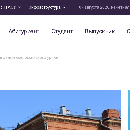
07 августа 2026, нечетна
ьс ТГАСУ
Инфраструктура
Абитуриент
Студент
Выпускник
С
аградой всероссийского уровня