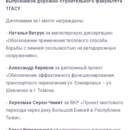
выпускников дорожно-строительного факультета
ТГАСУ.
Дипломами за I место награждены:
-
Наталья Витрук
за магистерскую диссертацию
«Обоснование применения теплового способа
борьбы с зимней скользкостью на автодорожных
сооружениях»;
-
Александр Киряков
за дипломный проект
«Обеспечение эффективного функционирования
транспортного пересечения ул. Елизаровых – ул.
Шевченко в г. Томске;
-
Херелмаа Серен-Чимит
за ВКР «Проект мостового
перехода через реку Большой Енисей в Республике
Тыва»;
-
Елена Киргисанова
за магистерскую диссертацию