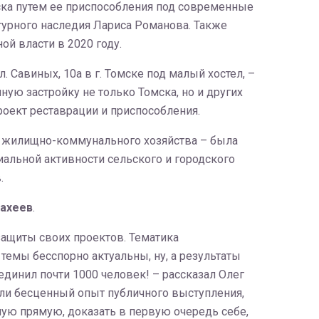
ска путем ее приспособления под современные
турного наследия Лариса Романова. Также
й власти в 2020 году.
 Савиных, 10а в г. Томске под малый хостел, –
ную застройку не только Томска, но и других
роект реставрации и приспособления.
 жилищно-коммунального хозяйства – была
альной активности сельского и городского
.
тахеев
.
защиты своих проектов. Тематика
емы бесспорно актуальны, ну, а результаты
ъединил почти 1000 человек! – рассказал Олег
или бесценный опыт публичного выступления,
ную прямую, доказать в первую очередь себе,