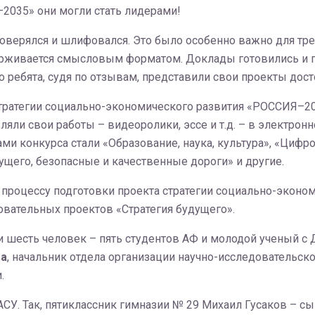
2035» они могли стать лидерами!
роверялся и шлифовался. Это было особенно важно для тр
ерживается смысловым форматом. Доклады готовились и п
 ребята, судя по отзывам, представили свои проекты досто
ратегии социально-экономического развития «РОССИЯ–203
ляли свои работы – видеоролики, эссе и т.д. – в электронн
и конкурса стали «Образование, наука, культура», «Цифро
дущего, безопасные и качественные дороги» и другие.
 процессу подготовки проекта стратегии социально-эконо
овательных проектов «Стратегия будущего».
и шесть человек – пять студентов АФ и молодой ученый с 
ва
, начальник отдела организации научно-исследовательск
.
АСУ. Так, пятиклассник гимназии № 29 Михаил Гусаков – с