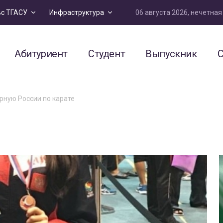
06 августа 2026, нечетна
ьс ТГАСУ
Инфраструктура
Абитуриент
Студент
Выпускник
С
рную России по карате