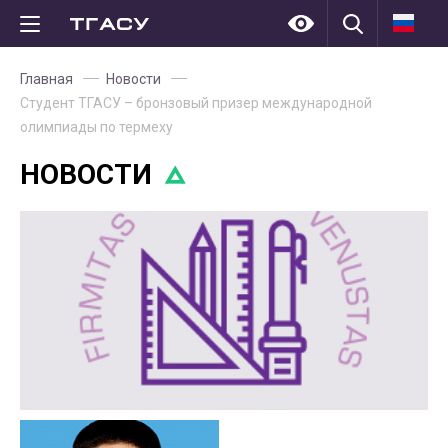
Главная
Новости
Студент ТГАСУ – бронзовый призер международной
олимпиады по термеху
НОВОСТИ