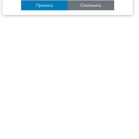
Принять
Отклонить
Расписание
Образование
Наука
Университет
Пульс ТГАСУ
Инфраструктура