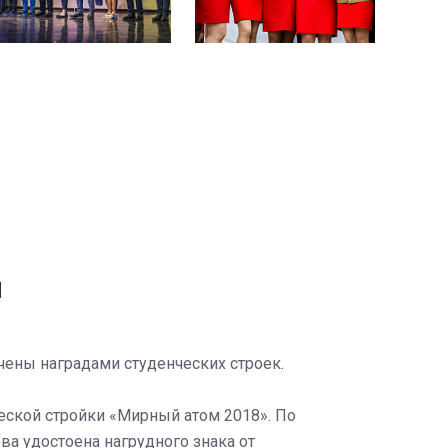
и
чены наградами студенческих строек.
еской стройки «Мирный атом 2018». По
ва удостоена нагрудного знака от