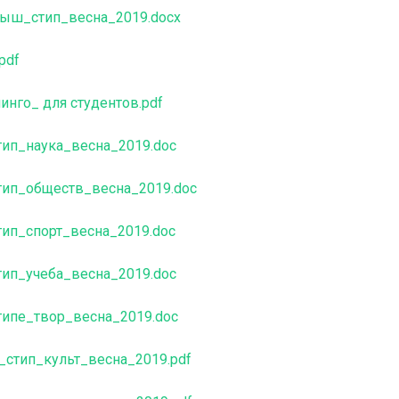
ыш_стип_весна_2019.docx
pdf
нго_ для студентов.pdf
ип_наука_весна_2019.doc
ип_обществ_весна_2019.doc
ип_спорт_весна_2019.doc
ип_учеба_весна_2019.doc
ипе_твор_весна_2019.doc
стип_культ_весна_2019.pdf