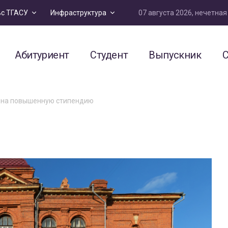
07 августа 2026, нечетна
ьс ТГАСУ
Инфраструктура
Абитуриент
Студент
Выпускник
С
 на повышенную стипендию