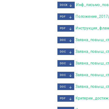
Инф_письмо_пов
DOCX
Положение_2017.
PDF
Инструкция_флами
PDF
Заявка_повыш_ст
DOC
Заявка_повыш_ст
DOC
Заявка_повыш_ст
DOC
Заявка_повыш_ст
DOC
Заявка_повыш_ст
DOC
Критерии_достиж_
PDF