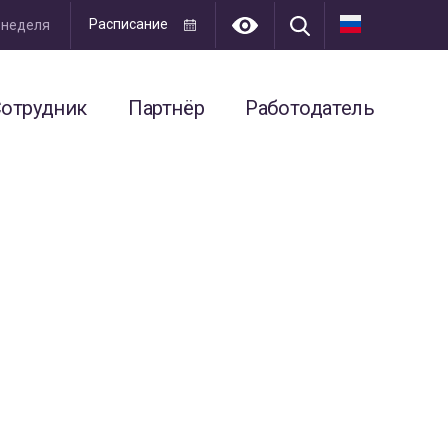
Расписание
я неделя
отрудник
Партнёр
Работодатель