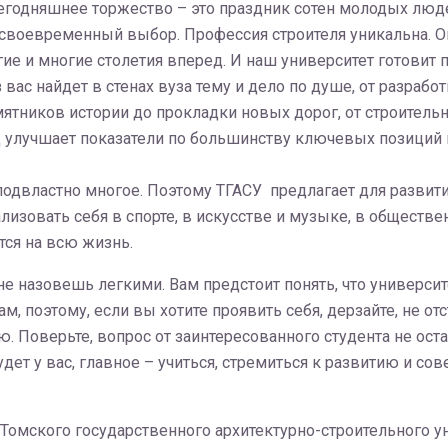
егодняшнее торжество – это праздник сотен молодых люд
и своевременный выбор. Профессия строителя уникальна. О
ие и многие столетия вперед. И наш университет готовит 
вас найдет в стенах вуза тему и дело по душе, от разраб
ятников истории до прокладки новых дорог, от строительн
од улучшает показатели по большинству ключевых позиций 
одвластно многое. Поэтому ТГАСУ предлагает для развит
изовать себя в спорте, в искусстве и музыке, в обществе
тся на всю жизнь.
не назовешь легкими. Вам предстоит понять, что университ
, поэтому, если вы хотите проявить себя, дерзайте, не от
. Поверьте, вопрос от заинтересованного студента не ос
удет у вас, главное – учиться, стремиться к развитию и с
Томского государственного архитектурно-строительного ун