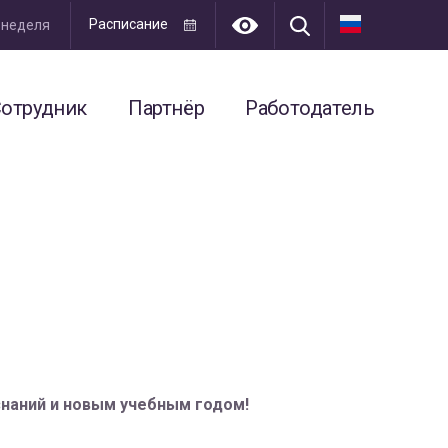
Расписание
я неделя
отрудник
Партнёр
Работодатель
знаний и новым учебным годом!