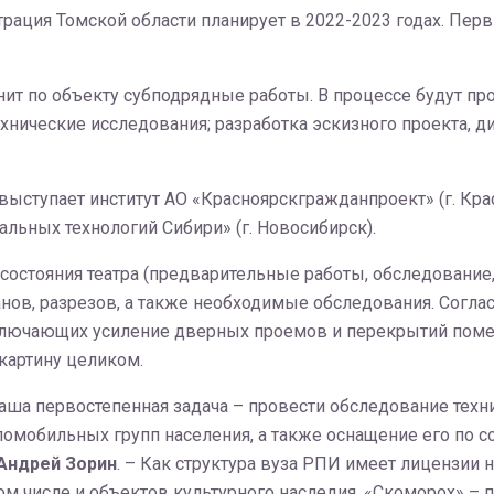
ация Томской области планирует в 2022-2023 годах. Перв
ит по объекту субподрядные работы. В процессе будут п
нические исследования; разработка эскизного проекта, ди
ступает институт АО «Красноярскгражданпроект» (г. Крас
льных технологий Сибири» (г. Новосибирск).
состояния театра (предварительные работы, обследование
ов, разрезов, а также необходимые обследования. Соглас
включающих усиление дверных проемов и перекрытий пом
картину целиком.
наша первостепенная задача – провести обследование техн
аломобильных групп населения, а также оснащение его по
Андрей Зорин
. – Как структура вуза РПИ имеет лицензии 
ом числе и объектов культурного наследия. «Скоморох» – 