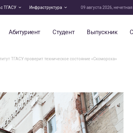
09 августа 2026, нечетна
ьс ТГАСУ
Инфраструктура
Абитуриент
Студент
Выпускник
С
итут ТГАСУ проверит техническое состояние «Скомороха»