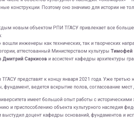
е конструкции. Поэтому оно значимо для истории не тольк
каждым новым объектом РПИ ТГАСУ привлекает все больше
:
 вошли инженеры как технических, так и творческих напра
атегории, аттестованный Министерством культуры
Тимофей 
а
Дмитрий Саркисов
и ассистент кафедры архитектуры г
 ТГАСУ представят к концу января 2021 года. Уже треть
ны, фундамент, ведется вскрытие полов, согласование мес
университета имеет большой опыт работы с историческими
ению и приспособлению объекта культурного наследия фед
м выстудил доцент кафедры оснований, фундаментов и ис