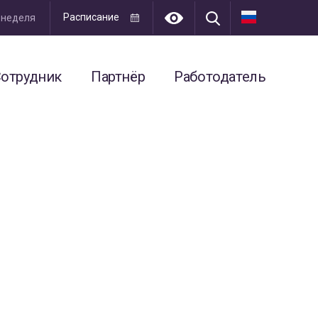
Расписание
я неделя
отрудник
Партнёр
Работодатель