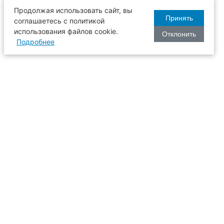
Продолжая использовать сайт, вы
Принять
соглашаетесь с политикой
использования файлов cookie.
Отклонить
Подробнее
оизводства
634003, г. Томск, пл. Соляная, 2,
ТГАСУ, корпус 2, 1 этаж, аудитория
2-61
109