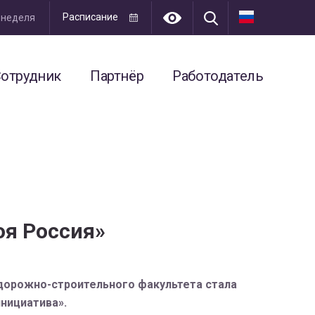
Расписание
я неделя
отрудник
Партнёр
Работодатель
оя Россия»
дорожно-строительного факультета стала
нициатива».