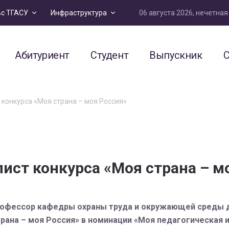
06 августа 2026, нечетна
ьс ТГАСУ
Инфраструктура
Абитуриент
Студент
Выпускник
С
конкурса «Моя страна – моя Россия»
ист конкурса «Моя страна – м
профессор кафедры охраны труда и окружающей среды 
рана – моя Россия» в номинации «Моя педагогическая и