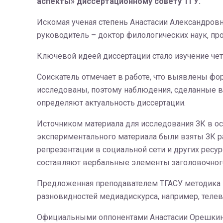
аспекты» диссертационному совету ТГУ.
Искомая ученая степень Анастасии Александровн
руководитель – доктор филологических наук, п
Ключевой идеей диссертации стало изучение че
Соискатель отмечает в работе, что выявлены ф
исследованы, поэтому наблюдения, сделанные в
определяют актуальность диссертации.
Источником материала для исследования ЗК в о
экспериментального материала были взяты ЗК ра
репрезентации в социальной сети и других ресу
составляют вербальные элементы заголовочног
Предложенная преподавателем ТГАСУ методика и
разновидностей медиадискурса, например, телев
Официальными оппонентами Анастасии Орешкин