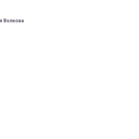
я Волкова
.