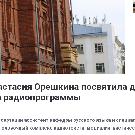
астасия Орешкина посвятила 
а радиопрограммы
сертации ассистент кафедры русского языка и специа
аголовочный комплекс радиотекста: медиалингвистичес