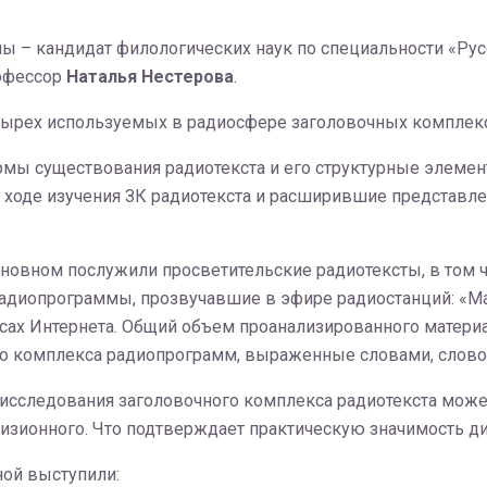
ы – кандидат филологических наук по специальности «Рус
рофессор
Наталья Нестерова
.
тырех используемых в радиосфере
заголовочных комплекс
ормы существования радиотекста и его структурные элеме
 ходе изучения ЗК радиотекста и расширившие представле
сновном послужили просветительские радиотексты, в том
диопрограммы, прозвучавшие в эфире радиостанций: «Мая
рсах Интернета. Общий объем проанализированного матери
о комплекса радиопрограмм, выраженные словами, слово
сследования заголовочного комплекса радиотекста может
изионного. Что подтверждает практическую значимость ди
ой выступили: