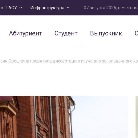
07 августа 2026, нечетна
ьс ТГАСУ
Инфраструктура
Абитуриент
Студент
Выпускник
С
сия Орешкина посвятила диссертацию изучению заголовочного 