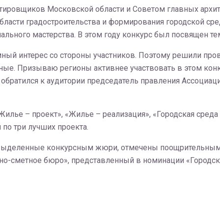
ктировщиков Московской области и Советом главных архи
бласти градостроительства и формирования городской ср
ьного мастерства. В этом году конкурс был посвящен тем
ный интерес со стороны участников. Поэтому решили пров
ые. Призываю регионы активнее участвовать в этом конку
 обратился к аудитории председатель правления Ассоциа
илье – проект», «Жилье – реализация», «Городская среда 
 по три лучших проекта.
о выделенные конкурсным жюри, отмечены поощрительными
о-сметное бюро», представленный в номинации «Городска