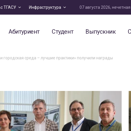
07 августа 2026, нечетна
ьс ТГАСУ
Инфраструктура
Абитуриент
Студент
Выпускник
С
и городская среда – лучшие практики» получили награды