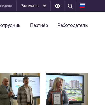
Расписание
я неделя
отрудник
Партнёр
Работодатель