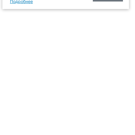
Подробнее
оизводства
634003, г. Томск, пл. Соляная, 2,
ТГАСУ, корпус 2, 1 этаж, аудитория
2-61
109
иссия
+7 (3822) 65-36-93
+7 (3822) 90-33-06
6-93
pk@tsuab.ru