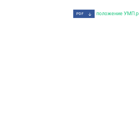
положение УМП.p
PDF