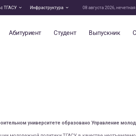
08 августа 2026, нечетна
ьс ТГАСУ
Инфраструктура
Абитуриент
Студент
Выпускник
С
роительном университете образовано Управление молод
ации молодежной политики ТГАСУ в качестве неотъемлемой