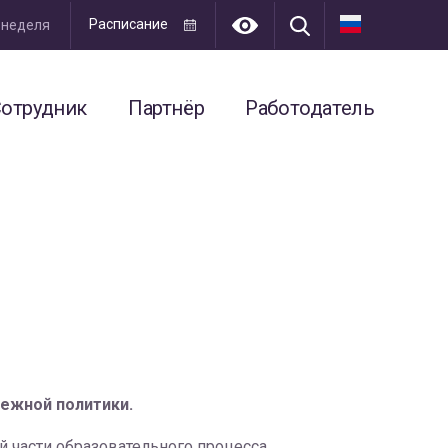
Расписание
я неделя
отрудник
Партнёр
Работодатель
ежной политики.
 части образовательного процесса,