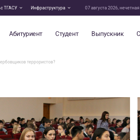
07 августа 2026, нечетна
ьс ТГАСУ
Инфраструктура
Абитуриент
Студент
Выпускник
С
вербовщиков террористов?