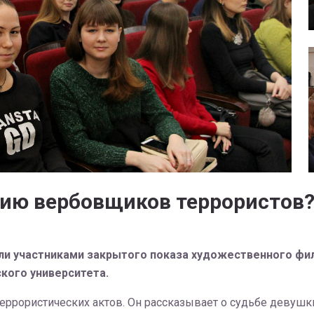
нию вербовщиков террористов
тали участниками закрытого показа художественного ф
кого университета.
еррористических актов. Он рассказывает о судьбе девуш