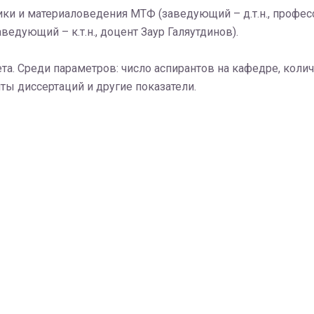
ки и материаловедения МТФ (заведующий – д.т.н., професс
дующий – к.т.н., доцент Заур Галяутдинов).
та. Среди параметров: число аспирантов на кафедре, коли
ты диссертаций и другие показатели.