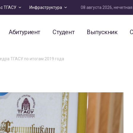
08 августа 2026, нечетна
ьс ТГАСУ
Инфраструктура
Абитуриент
Студент
Выпускник
С
дра ТГАСУ по итогам 2019 года