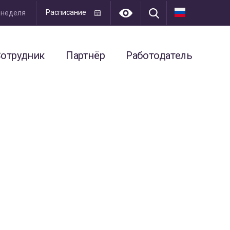
Расписание
я неделя
отрудник
Партнёр
Работодатель