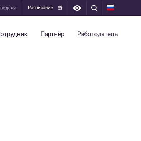
Расписание
я неделя
отрудник
Партнёр
Работодатель