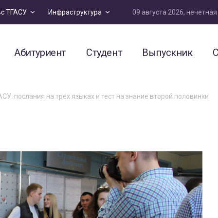
09 августа 2026, нечетна
ьс ТГАСУ
Инфраструктура
Абитуриент
Студент
Выпускник
С
СУ: послания на трех языках и тест на знание второй половинки