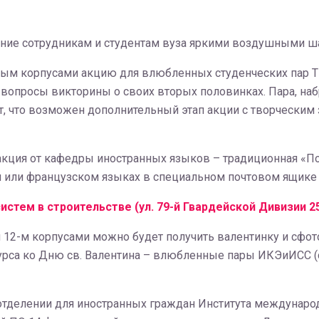
ние сотрудникам и студентам вуза яркими воздушными ша
ым корпусами акцию для влюбленных студенческих пар 
вопросы викторины о своих вторых половинках. Пара, наб
т, что возможен дополнительный этап акции с творческим
акция от кафедры иностранных языков – традиционная «П
 или французском языках в специальном почтовом ящике о
тем в строительстве (ул. 79-й Гвардейской Дивизии 25,
 12-м корпусами можно будет получить валентинку и сфот
урса ко Дню св. Валентина – влюбленные пары ИКЭиИСС (
 отделении для иностранных граждан Института междунаро