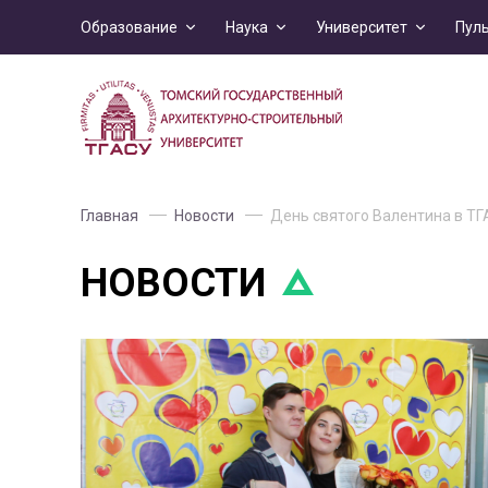
Образование
Наука
Университет
Пул
Главная
Новости
День святого Валентина в ТГА
НОВОСТИ