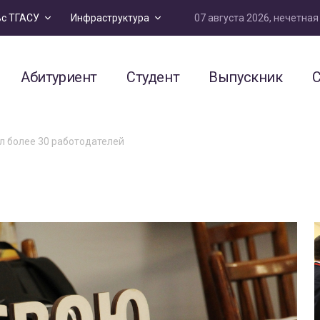
07 августа 2026, нечетна
ьс ТГАСУ
Инфраструктура
Абитуриент
Студент
Выпускник
С
л более 30 работодателей