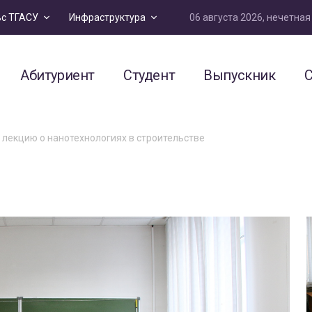
06 августа 2026, нечетна
ьс ТГАСУ
Инфраструктура
Абитуриент
Студент
Выпускник
С
лекцию о нанотехнологиях в строительстве