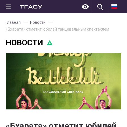
Главная
Новости
«Бхарата» отметит юбилей танцевальным спектаклем
НОВОСТИ
«Бхарата» отметит юбилей