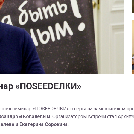
нар «ПОSEEDEЛКИ»
ошёл семинар «ПОSEEDEЛКИ» с первым заместителем пред
ксандром Ковалевым
. Организатором встречи стал Архит
алева и Екатерина Сорокина.