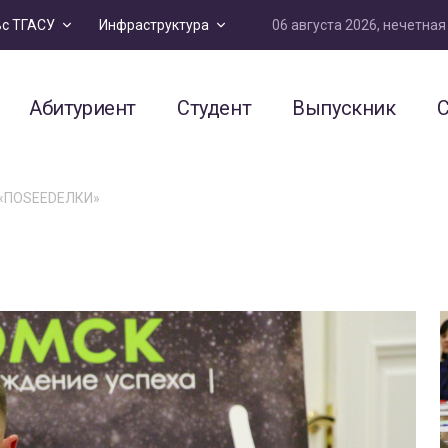
06 августа 2026, нечетна
ьс ТГАСУ
Инфраструктура
Абитуриент
Студент
Выпускник
С
 «ПОSEEDEЛКИ»