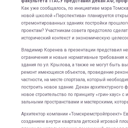
факультета ТГАСУ представил декан АФ, проф
Как уже сообщалось, по инициативе мэра Томска
новой школой «Перспектива» планируется открыт
отремонтированных зданиях постройки прошлого
проектам? Участникам совета предстояло сдела
исторический контекст и экономическую целесо
Владимир Коренев в презентации представил не
ограничения и новые нормативные требования к
здания по ул. Крылова, а также не могут быть в
ремонт имеющихся объектов, проведение реконс
частности, на месте спортзала, который необход
построить новое здание. Декан архитектурного ф
новое строительство по принципу «грин-хаус» 
зальными пространствами и мастерскими, котор
Архитектор компании «Томскремстройпроект» Ев
созданием внутри квартала детской игровой пло