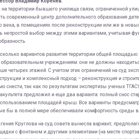
ессор Владимир Коренев.
 на территории бывшего училища связи, ограниченной ули
ь современный центр дополнительного образования детей. 
 века, в помещениях после реконструкции или же в новы
ть непростой выбор между этими вариантами, учитывая фу
образность.
сколько вариантов развития территории общей площадью 
 образовательным учреждениям: они не должны находитьс
ыше четырех этажей. С учетом этих ограничений на суд экс
трукции и комплексный подход – реконструкция и строите
имо снести, так как по результатам экспертизы ученых ТГА
акультета предложил и еще два варианта: полный снос ста
с использованием площадей крыш. Все варианты предусма
ые бы в полной мере обеспечивали комфортность среды в 
гения Круглова на суд совета вынесла вариант, предпола
щадки с фонтаном и другими элементами (на месте спортза