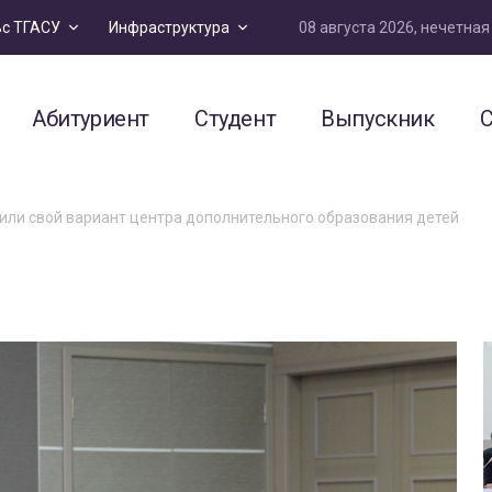
08 августа 2026, нечетна
ьс ТГАСУ
Инфраструктура
Абитуриент
Студент
Выпускник
С
или свой вариант центра дополнительного образования детей