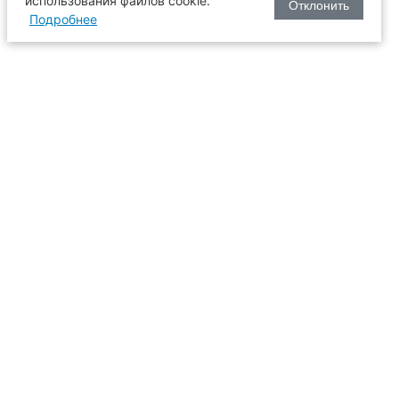
использования файлов cookie.
Отклонить
Подробнее
оизводства
634003, г. Томск, пл. Соляная, 2,
ТГАСУ, корпус 2, 1 этаж, аудитория
2-61
109
иссия
+7 (3822) 65-36-93
+7 (3822) 90-33-06