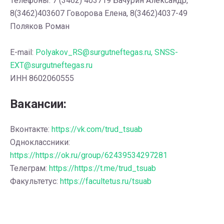
Телефоны: 7 (3462) 403719 Бачурин Александр,
8(3462)403607 Говорова Елена, 8(3462)4037-49
Поляков Роман
E-mail:
Polyakov_RS@surgutneftegas.ru, SNSS-
EXT@surgutneftegas.ru
ИНН 8602060555
Вакансии:
Вконтакте:
https://vk.com/trud_tsuab
Одноклассники:
https://https://ok.ru/group/62439534297281
Телеграм:
https://https://t.me/trud_tsuab
Факультетус:
https://facultetus.ru/tsuab