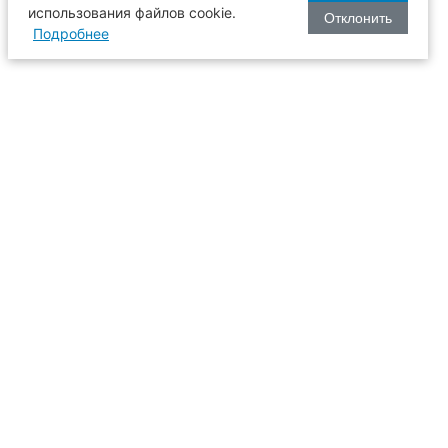
использования файлов cookie.
Отклонить
Подробнее
оизводства
634003, г. Томск, пл. Соляная, 2,
ТГАСУ, корпус 2, 1 этаж, аудитория
2-61
109
иссия
+7 (3822) 65-36-93
+7 (3822) 90-33-06