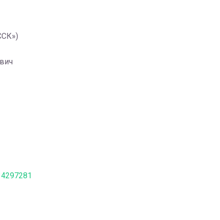
ССК»)
вич
534297281