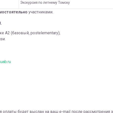
Экскурсия по летнему Томску
мостоятельно
участниками.
и
 А2 (базовый, postelementary);
зи.
uab.ru
 оплаты будет выслан на ваш e-mail после рассмотрения з