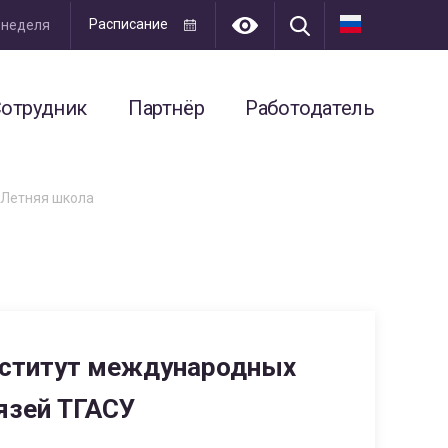
Расписание
я неделя
отрудник
Партнёр
Работодатель
Летняя школа
ститут международных
язей ТГАСУ