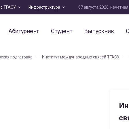
07 августа 2026, нечетна
ьс ТГАСУ
Инфраструктура
Абитуриент
Студент
Выпускник
С
ская подготовка
Институт международных связей ТГАСУ
Ин
св