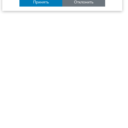
Принять
Отклонить
Расписание
Образование
Наука
Университет
Пульс ТГАСУ
Инфраструктура