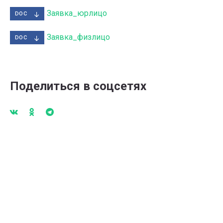
Заявка_юрлицо
DOC
Заявка_физлицо
DOC
Поделиться в соцсетях