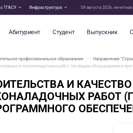
09 августа 2026, нечетна
ьс ТГАСУ
Инфраструктура
Абитуриент
Студент
Выпускник
С
тельное профессиональное образование
Направление "Стро
онтажных и пусконаладочных работ (по видам оборудования и про
ОИТЕЛЬСТВА И КАЧЕСТВ
ОНАЛАДОЧНЫХ РАБОТ (
РОГРАММНОГО ОБЕСПЕЧЕ