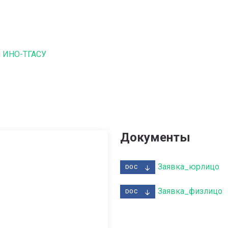
и
ИНО-ТГАСУ
Документы
Заявка_юрлицо
DOC
Заявка_физлицо
DOC