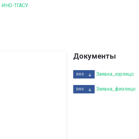
и
ИНО-ТГАСУ
Документы
Заявка_юрлицо
DOC
Заявка_физлицо
DOC