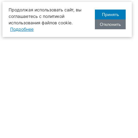
Продолжая использовать сайт, вы
Принять
соглашаетесь с политикой
использования файлов cookie.
Отклонить
Подробнее
оизводства
634003, г. Томск, пл. Соляная, 2,
ТГАСУ, корпус 2, 1 этаж, аудитория
2-61
109