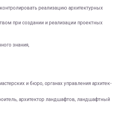
 контролировать реализацию архитектурных
вом при создании и реализации проектных
ного знания,
 ма­стер­ских и бюро, ор­га­нах управ­ле­ния ар­хи­тек­
троитель, архитектор ландшафтов, ландшафтный