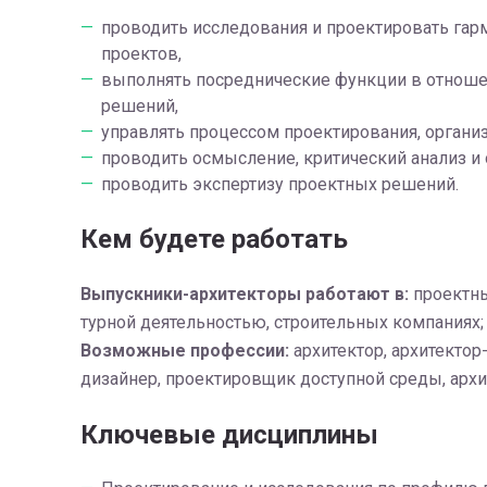
проводить исследования и проектировать га
проектов,
выполнять посреднические функции в отноше
решений,
управлять процессом проектирования, органи
проводить осмысление, критический анализ и 
проводить экспертизу проектных решений.
Кем будете работать
Вы­пуск­ни­ки-архитекторы работают в:
про­ект­ны
тур­ной де­я­тель­но­стью, строительных компаниях; с
Возможные профессии:
архитектор, архитектор
дизайнер, проектировщик доступной среды, архи
Ключевые дисциплины