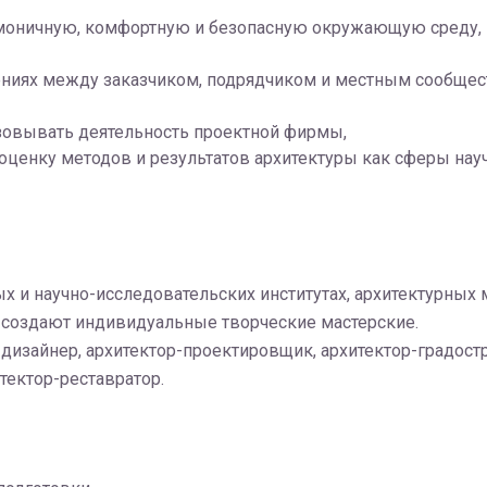
рмоничную, комфортную и безопасную окружающую среду,
ниях между заказчиком, подрядчиком и местным сообщест
зовывать деятельность проектной фирмы,
оценку методов и результатов архитектуры как сферы науч
х и на­уч­но-ис­сле­до­ва­тель­ских ин­сти­ту­тах, ар­хи­тек­тур­ных
о­здают ин­ди­ви­ду­аль­ные твор­че­ские ма­стер­ские.
-дизайнер, архитектор-проектировщик, архитектор-градос
тектор-реставратор.