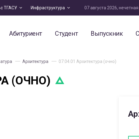
07 августа 2026, нечетна
ьс ТГАСУ
Инфраструктура
Абитуриент
Студент
Выпускник
С
атура
Архитектура
07.04.01 Архитектура (очно)
РА (ОЧНО)
Ар