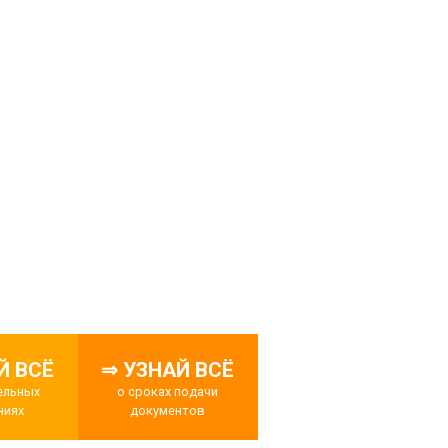
Й ВСЁ
⇒ УЗНАЙ ВСЁ
ельных
о сроках подачи
ниях
документов