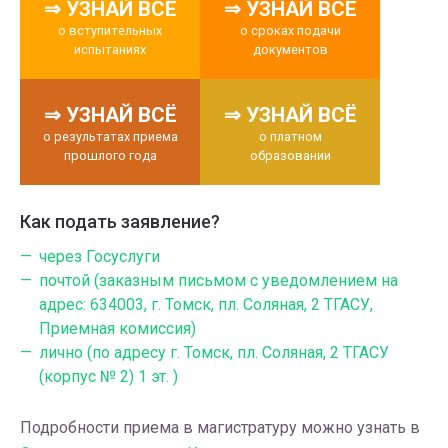
⇒ УЗНАЙ ВСЁ
⇒ УЗНАЙ ВСЁ
о вступительных
о сроках подачи
испытаниях
документов
⇒ УЗНАЙ ВСЁ
⇒ УЗНАЙ ВСЁ
о результатах приема
о платном
прошлого года
образовании
Как подать заявление?
через Госуслуги
почтой (заказным письмом с уведомлением на
адрес: 634003, г. Томск, пл. Соляная, 2 ТГАСУ,
Приемная комиссия)
лично (по адресу г. Томск, пл. Соляная, 2 ТГАСУ
(корпус № 2) 1 эт. )
Подробности приема в магистратуру можно узнать в