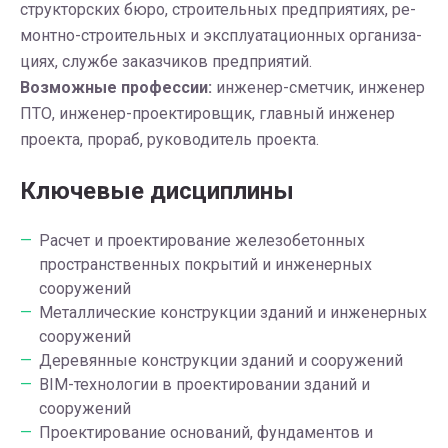
струк­тор­ских бюро, стро­и­тель­ных пред­при­я­ти­ях, ре­
монт­но-стро­и­тель­ных и экс­плу­а­та­ци­он­ных ор­га­ни­за­
ци­ях, служ­бе за­каз­чи­ков пред­при­я­тий.
Возможные профессии:
инженер-сметчик, инженер
ПТО, инженер-проектировщик, главный инженер
проекта, прораб, руководитель проекта.
Ключевые дисциплины
Расчет и проектирование железобетонных
пространственных покрытий и инженерных
сооружений
Металлические конструкции зданий и инженерных
сооружений
Деревянные конструкции зданий и сооружений
BIM-технологии в проектировании зданий и
сооружений
Проектирование оснований, фундаментов и