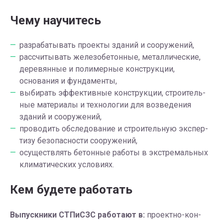
Чему научитесь
разрабатывать проекты зданий и сооружений,
рассчитывать железобетонные, металлические,
деревянные и полимерные конструкции,
основания и фундаменты,
вы­би­рать эф­фек­тив­ные кон­струк­ции, стро­и­тель­
ные ма­те­ри­а­лы и тех­но­ло­гии для воз­ве­де­ния
зданий и сооружений,
про­во­дить об­сле­до­ва­ние и стро­и­тель­ную экс­пер­
ти­зу без­опас­но­сти со­ору­же­ний,
осуществлять бетонные работы в экстремальных
климатических условиях.
Кем будете работать
Вы­пуск­ни­ки СТПиСЗС работают в:
про­ект­но-кон­