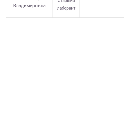
Старший
Владимировна
лаборант