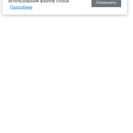
использования файлов cookie.
Отклонить
Подробнее
оизводства
634003, г. Томск, пл. Соляная, 2,
ТГАСУ, корпус 2, 1 этаж, аудитория
2-61
109
иссия
+7 (3822) 65-36-93
+7 (3822) 90-33-06