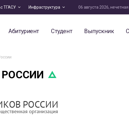
06 августа 2026, нечетна
ьс ТГАСУ
Инфраструктура
Абитуриент
Студент
Выпускник
С
России
 РОССИИ