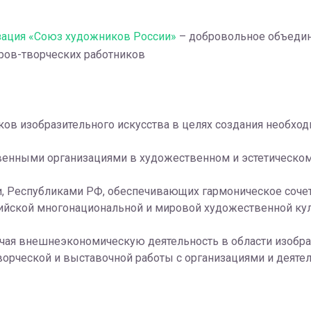
зация «Союз художников России»
– добровольное объедин
еров-творческих работников
ов изобразительного искусства в целях создания необход
венными организациями в художественном и эстетическом
, Республиками РФ, обеспечивающих гармоническое сочета
сийской многонацио­нальной и мировой художественной ку
ая внешнеэкономическую деятельность в области изобраз
ворческой и выставочной работы с организациями и деяте