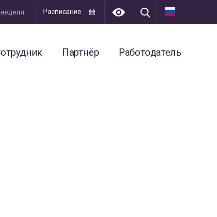
Расписание
я неделя
отрудник
Партнёр
Работодатель