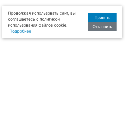
Продолжая использовать сайт, вы
Принять
соглашаетесь с политикой
использования файлов cookie.
Отклонить
Подробнее
оизводства
634003, г. Томск, пл. Соляная, 2,
ТГАСУ, корпус 2, 1 этаж, аудитория