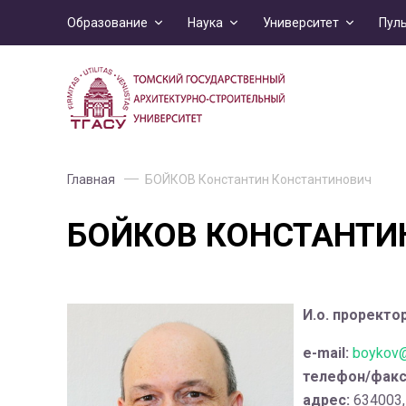
Образование
Наука
Университет
Пул
Главная
БОЙКОВ Константин Константинович
БОЙКОВ КОНСТАНТИ
И.о. проректо
e-mail:
boykov@
телефон/факс
адрес:
634003, 