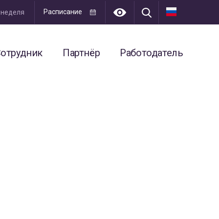
Расписание
я неделя
отрудник
Партнёр
Работодатель