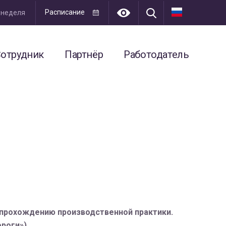
Расписание
я неделя
отрудник
Партнёр
Работодатель
к прохождению производственной практики.
роги»).