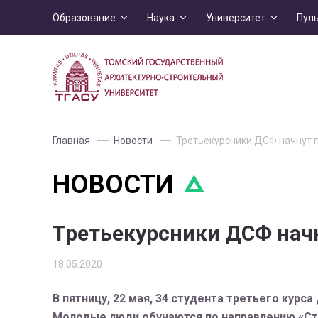
Образование
Наука
Университет
Пул
Главная
Новости
Третьекурсники ДСФ начнут п
НОВОСТИ
Третьекурсники ДСФ начн
18.05.2020
В пятницу, 22 мая, 34 студента третьего кур
Молодые люди обучаются по направлению «Ст