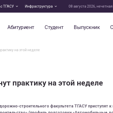
08 августа 2026, нечетна
ьс ТГАСУ
Инфраструктура
Абитуриент
Студент
Выпускник
С
рактику на этой неделе
ут практику на этой неделе
са дорожно-строительного факультета ТГАСУ приступят 
роительство» (профиль подготовки «Автомобильные до