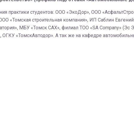
ния практики студентов: ООО «ЭкоДор», ООО «АсфальтСтр
ОО «Томская строительная компания», ИП Саблин Евгений
тория», МБУ «Томск САХ», филиал ТОО «SA Company» (Эс Эй
 ОГКУ «ТомскАвтодор». А так же на кафедре автомобильных