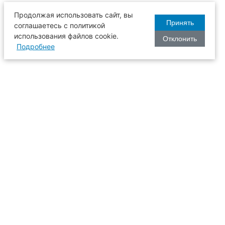
Продолжая использовать сайт, вы
Принять
соглашаетесь с политикой
использования файлов cookie.
Отклонить
Подробнее
оизводства
634003, г. Томск, пл. Соляная, 2,
ТГАСУ, корпус 2, 1 этаж, аудитория
2-61
109