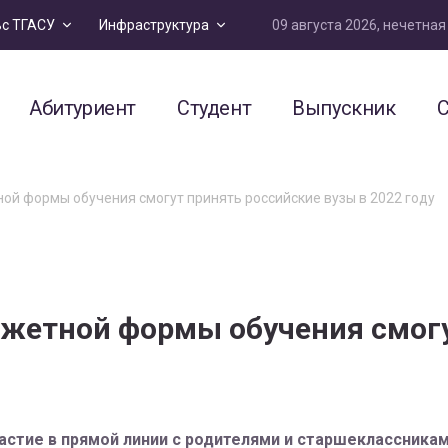
09 августа 2026, нечетна
ьс ТГАСУ
Инфраструктура
Абитуриент
Студент
Выпускник
С
ой формы обучения смогут принять российские вузы в 2022 году
джетной формы обучения смогу
астие в прямой линии с родителями и старшеклассникам