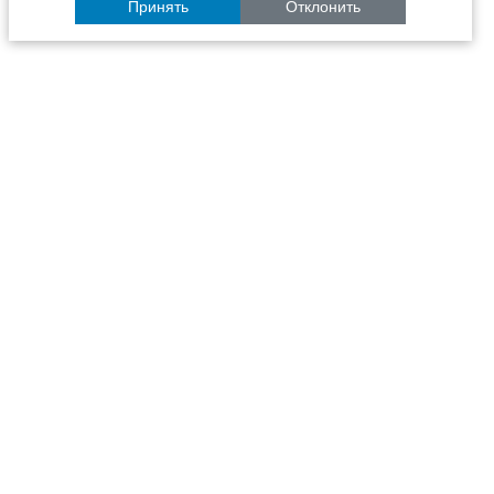
Принять
Отклонить
Расписание
Образование
Наука
Университет
Пульс ТГАСУ
Инфраструктура