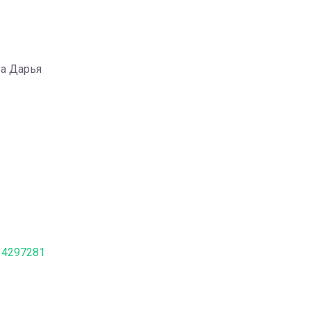
ва Дарья
534297281