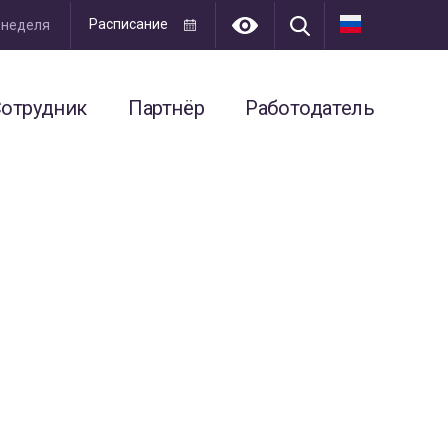
Расписание
я неделя
отрудник
Партнёр
Работодатель