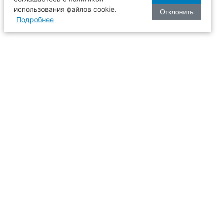
использования файлов cookie.
Отклонить
Подробнее
оизводства
634003, г. Томск, пл. Соляная, 2,
ТГАСУ, корпус 2, 1 этаж, аудитория
2-61
109
иссия
+7 (3822) 65-36-93