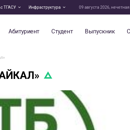
09 августа 2026, нечетна
ьс ТГАСУ
Инфраструктура
Абитуриент
Студент
Выпускник
С
ал»
БАЙКАЛ»