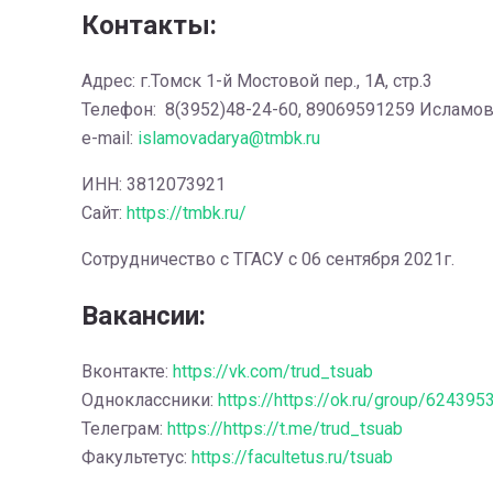
Контакты:
Адрес: г.Томск 1-й Мостовой пер., 1А, стр.3
Телефон: 8(3952)48-24-60, 89069591259 Исламо
e-mail:
islamovadarya@tmbk.ru
ИНН: 3812073921
Сайт:
https://tmbk.ru/
Сотрудничество с ТГАСУ с 06 сентября 2021г.
Вакансии:
Вконтакте:
https://vk.com/trud_tsuab
Одноклассники:
https://https://ok.ru/group/62439
Телеграм:
https://https://t.me/trud_tsuab
Факультетус:
https://facultetus.ru/tsuab