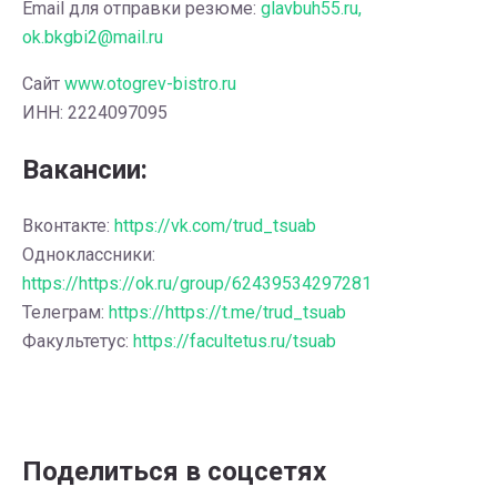
Email для отправки резюме:
glavbuh55.ru,
ok.bkgbi2@mail.ru
Сайт
www.otogrev-bistro.ru
ИНН: 2224097095
Вакансии:
Вконтакте:
https://vk.com/trud_tsuab
Одноклассники:
https://https://ok.ru/group/62439534297281
Телеграм:
https://https://t.me/trud_tsuab
Факультетус:
https://facultetus.ru/tsuab
Поделиться в соцсетях