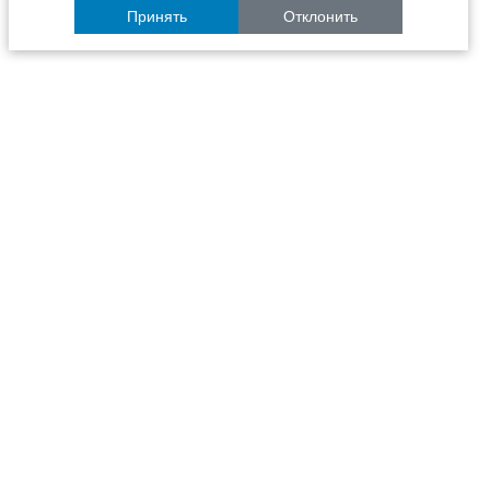
Принять
Отклонить
Расписание
Образование
Наука
Университет
Пульс ТГАСУ
Инфраструктура