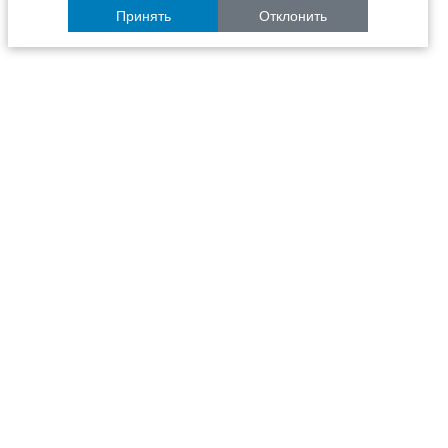
Принять
Отклонить
Расписание
Образование
Наука
Университет
Пульс ТГАСУ
Инфраструктура