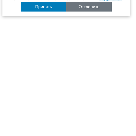
Принять
Отклонить
Расписание
Образование
Наука
Университет
Пульс ТГАСУ
Инфраструктура