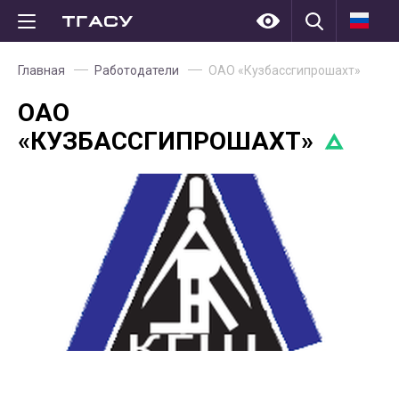
Главная
Работодатели
ОАО «Кузбассгипрошахт»
ОАО
«КУЗБАССГИПРОШАХТ»