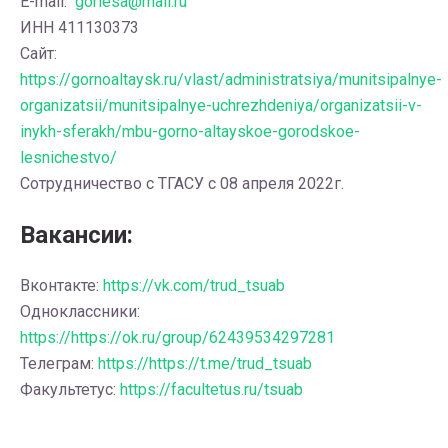
E-mail:
gorlesa@mail.ru
ИНН 411130373
Сайт:
https://gornoaltaysk.ru/vlast/administratsiya/munitsipalnye-
organizatsii/munitsipalnye-uchrezhdeniya/organizatsii-v-
inykh-sferakh/mbu-gorno-altayskoe-gorodskoe-
lesnichestvo/
Сотрудничество с ТГАСУ с 08 апреля 2022г.
Вакансии:
Вконтакте:
https://vk.com/trud_tsuab
Одноклассники:
https://https://ok.ru/group/62439534297281
Телеграм:
https://https://t.me/trud_tsuab
Факультетус:
https://facultetus.ru/tsuab