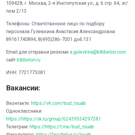
109428, г. Москва, 2-я Институтская ул., д. 6 стр. 64, эт/
пом 2/13
Телефоны: Ответственное лицо по подбору
персонала Гулевкина Анастасия Александровна
89161740894, 8(495)286-7001 доб.131
Email для отправки резюме
a.gulevkina@ktbbeton.com
сайт
ktbbeton.ru
ИНН: 7721775381
Вакансии:
Вконтакте:
https://vk.com/trud_tsuab
Одноклассники:
https://https://ok.ru/group/62439534297281
Телеграм:
https://https://t.me/trud_tsuab
Факультетус:
https://facultetus.ru/tsuab