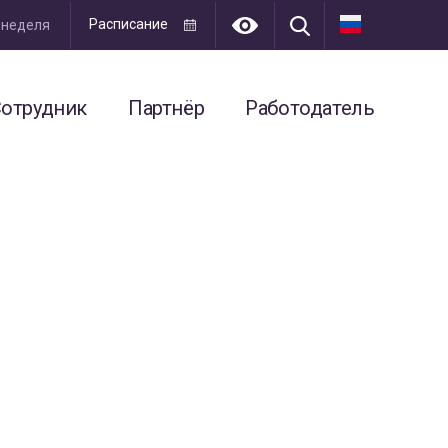
Расписание
я неделя
отрудник
Партнёр
Работодатель