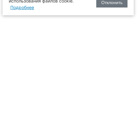
использования файлов cookie.
Отклонить
Подробнее
оизводства
634003, г. Томск, пл. Соляная, 2,
ТГАСУ, корпус 2, 1 этаж, аудитория
2-61
109
иссия
+7 (3822) 65-36-93
+7 (3822) 90-33-06