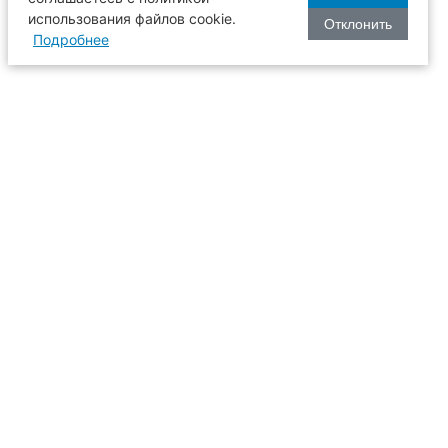
использования файлов cookie.
Отклонить
Подробнее
оизводства
634003, г. Томск, пл. Соляная, 2,
ТГАСУ, корпус 2, 1 этаж, аудитория
2-61
109
иссия
+7 (3822) 65-36-93