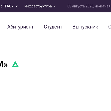
08 августа 2026, нечетна
ьс ТГАСУ
Инфраструктура
Абитуриент
Студент
Выпускник
С
М»