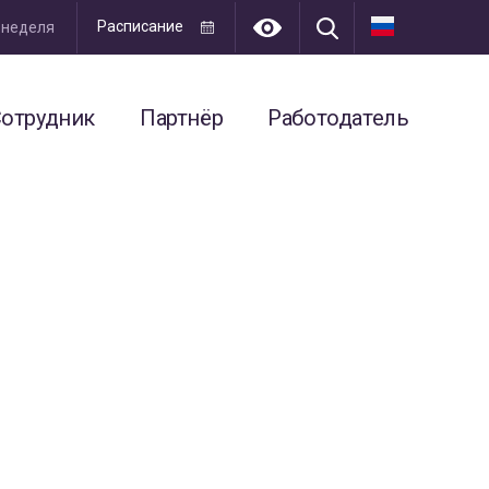
Расписание
я неделя
отрудник
Партнёр
Работодатель